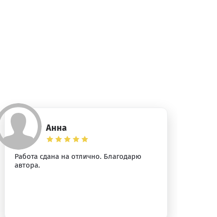
Анна
Работа сдана на отлично. Благодарю
Ог
автора.
ра
от
вн
ко
ус