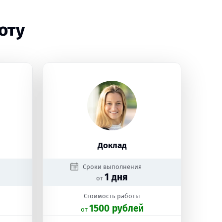
оту
Доклад
Сроки выполнения
1 дня
от
Стоимость работы
1500 рублей
oт