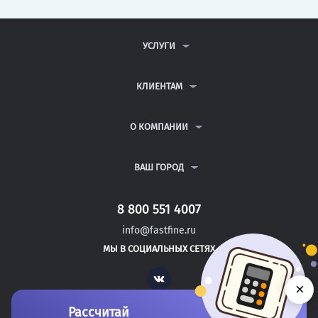
УСЛУГИ
КОНТРОЛЬНЫЕ РАБОТЫ
ДИПЛОМНЫЕ РАБОТЫ
КЛИЕНТАМ
КУРСОВЫЕ РАБОТЫ
АНТИПЛАГИАТ
РЕФЕРАТЫ
ВОПРОСЫ И ОТВЕТЫ
О КОМПАНИИ
ВСЕ УСЛУГИ
ПУБЛИЧНАЯ ОФЕРТА
О КОМПАНИИ
ПОЛИТИКА КОНФИДЕНЦИАЛЬНОСТИ
КОНТАКТЫ
ВАШ ГОРОД
АВТОРАМ
МОСКВА
САНКТ-ПЕТЕРБУРГ
8 800 551 4007
ЗЛАТОУСТ
info@fastfine.ru
КАМЫШИН
МЫ В СОЦИАЛЬНЫХ СЕТЯХ
ПОДОЛЬСК
Vk
×
Рассчитай