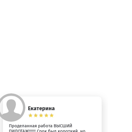
Екатерина
Проделанная работа ВЫСШИЙ
Бл
ПИЛОТАЖ!!!!!! Срок был короткий, но