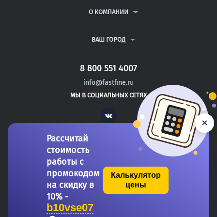
РЕФЕРАТЫ
ВОПРОСЫ И ОТВЕТЫ
О КОМПАНИИ
ВСЕ УСЛУГИ
ПУБЛИЧНАЯ ОФЕРТА
О КОМПАНИИ
ПОЛИТИКА КОНФИДЕНЦИАЛЬНОСТИ
КОНТАКТЫ
ВАШ ГОРОД
АВТОРАМ
МОСКВА
САНКТ-ПЕТЕРБУРГ
8 800 551 4007
ЗЛАТОУСТ
info@fastfine.ru
КАМЫШИН
МЫ В СОЦИАЛЬНЫХ СЕТЯХ
ПОДОЛЬСК
Vk
×
Рассчитай
стоимость
работы с
промокодом
Калькулятор
на скидку в
цены
Copyright 2011-2026 FastFine.ru
10% -
b10vse07