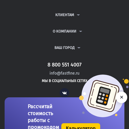
КОНТРОЛЬНЫЕ РАБОТЫ
ДИПЛОМНЫЕ РАБОТЫ
КЛИЕНТАМ
КУРСОВЫЕ РАБОТЫ
АНТИПЛАГИАТ
РЕФЕРАТЫ
ВОПРОСЫ И ОТВЕТЫ
О КОМПАНИИ
ВСЕ УСЛУГИ
ПУБЛИЧНАЯ ОФЕРТА
О КОМПАНИИ
ПОЛИТИКА КОНФИДЕНЦИАЛЬНОСТИ
КОНТАКТЫ
ВАШ ГОРОД
АВТОРАМ
МОСКВА
САНКТ-ПЕТЕРБУРГ
8 800 551 4007
ЗЛАТОУСТ
info@fastfine.ru
КАМЫШИН
МЫ В СОЦИАЛЬНЫХ СЕТЯХ
ПОДОЛЬСК
Vk
×
Рассчитай
стоимость
работы с
промокодом
Калькулятор