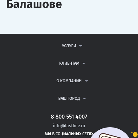
Балашове
УСЛУГИ
КОНТРОЛЬНЫЕ РАБОТЫ
ДИПЛОМНЫЕ РАБОТЫ
КЛИЕНТАМ
КУРСОВЫЕ РАБОТЫ
АНТИПЛАГИАТ
РЕФЕРАТЫ
ВОПРОСЫ И ОТВЕТЫ
О КОМПАНИИ
ВСЕ УСЛУГИ
ПУБЛИЧНАЯ ОФЕРТА
О КОМПАНИИ
ПОЛИТИКА КОНФИДЕНЦИАЛЬНОСТИ
КОНТАКТЫ
ВАШ ГОРОД
АВТОРАМ
МОСКВА
САНКТ-ПЕТЕРБУРГ
8 800 551 4007
ЗЛАТОУСТ
info@fastfine.ru
КАМЫШИН
МЫ В СОЦИАЛЬНЫХ СЕТЯХ