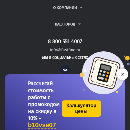
РЕФЕРАТЫ
ВОПРОСЫ И ОТВЕТЫ
О КОМПАНИИ
ВСЕ УСЛУГИ
ПУБЛИЧНАЯ ОФЕРТА
О КОМПАНИИ
ПОЛИТИКА КОНФИДЕНЦИАЛЬНОСТИ
КОНТАКТЫ
ВАШ ГОРОД
АВТОРАМ
МОСКВА
САНКТ-ПЕТЕРБУРГ
8 800 551 4007
ЗЛАТОУСТ
info@fastfine.ru
КАМЫШИН
МЫ В СОЦИАЛЬНЫХ СЕТЯХ
ПОДОЛЬСК
Vk
×
Рассчитай
стоимость
работы с
промокодом
Калькулятор
на скидку в
цены
Copyright 2011-2026 FastFine.ru
10% -
b10vse07