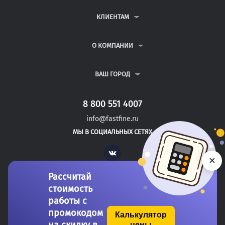
КОНТРОЛЬНЫЕ РАБОТЫ
ДИПЛОМНЫЕ РАБОТЫ
КЛИЕНТАМ
КУРСОВЫЕ РАБОТЫ
АНТИПЛАГИАТ
РЕФЕРАТЫ
ВОПРОСЫ И ОТВЕТЫ
О КОМПАНИИ
ВСЕ УСЛУГИ
ПУБЛИЧНАЯ ОФЕРТА
О КОМПАНИИ
ПОЛИТИКА КОНФИДЕНЦИАЛЬНОСТИ
КОНТАКТЫ
ВАШ ГОРОД
АВТОРАМ
МОСКВА
САНКТ-ПЕТЕРБУРГ
8 800 551 4007
ЗЛАТОУСТ
info@fastfine.ru
КАМЫШИН
МЫ В СОЦИАЛЬНЫХ СЕТЯХ
ПОДОЛЬСК
Vk
×
Рассчитай
стоимость
работы с
промокодом
Калькулятор
цены