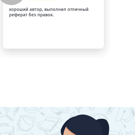
хороший автор, выполнил отличный
Пр
реферат без правок.
Ре
ра
бы