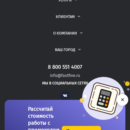
УСЛУГИ
КОНТРОЛЬНЫЕ РАБОТЫ
ДИПЛОМНЫЕ РАБОТЫ
КЛИЕНТАМ
КУРСОВЫЕ РАБОТЫ
АНТИПЛАГИАТ
РЕФЕРАТЫ
ВОПРОСЫ И ОТВЕТЫ
О КОМПАНИИ
ВСЕ УСЛУГИ
ПУБЛИЧНАЯ ОФЕРТА
О КОМПАНИИ
ПОЛИТИКА КОНФИДЕНЦИАЛЬНОСТИ
КОНТАКТЫ
ВАШ ГОРОД
АВТОРАМ
МОСКВА
САНКТ-ПЕТЕРБУРГ
8 800 551 4007
ЗЛАТОУСТ
info@fastfine.ru
КАМЫШИН
МЫ В СОЦИАЛЬНЫХ СЕТЯХ
ПОДОЛЬСК
Vk
×
Рассчитай
стоимость
работы с