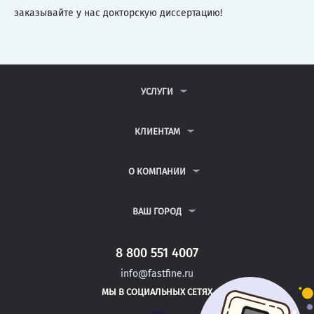
заказывайте у нас докторскую диссертацию!
УСЛУГИ
КОНТРОЛЬНЫЕ РАБОТЫ
ДИПЛОМНЫЕ РАБОТЫ
КЛИЕНТАМ
КУРСОВЫЕ РАБОТЫ
АНТИПЛАГИАТ
РЕФЕРАТЫ
ВОПРОСЫ И ОТВЕТЫ
О КОМПАНИИ
ВСЕ УСЛУГИ
ПУБЛИЧНАЯ ОФЕРТА
О КОМПАНИИ
ПОЛИТИКА КОНФИДЕНЦИАЛЬНОСТИ
КОНТАКТЫ
ВАШ ГОРОД
АВТОРАМ
МОСКВА
САНКТ-ПЕТЕРБУРГ
8 800 551 4007
ЗЛАТОУСТ
info@fastfine.ru
КАМЫШИН
МЫ В СОЦИАЛЬНЫХ СЕТЯХ
ПОДОЛЬСК